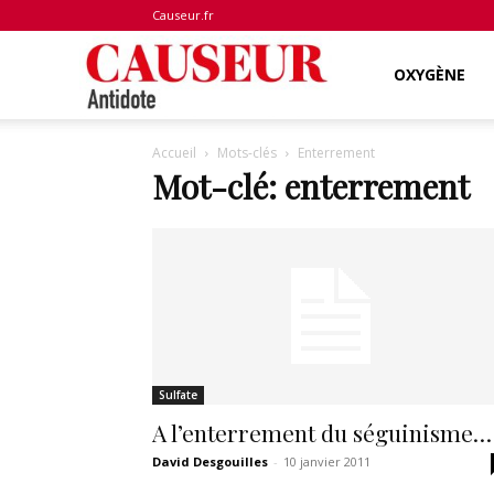
Causeur.fr
Antidote
OXYGÈNE
Accueil
Mots-clés
Enterrement
Mot-clé: enterrement
Sulfate
A l’enterrement du séguinisme…
David Desgouilles
-
10 janvier 2011