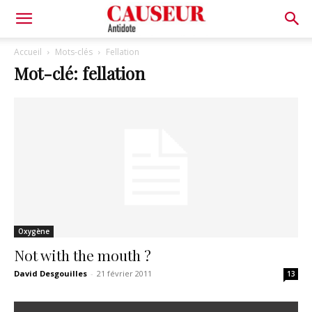
Antidote
Accueil
Mots-clés
Fellation
Mot-clé: fellation
Oxygène
Not with the mouth ?
David Desgouilles
-
21 février 2011
13