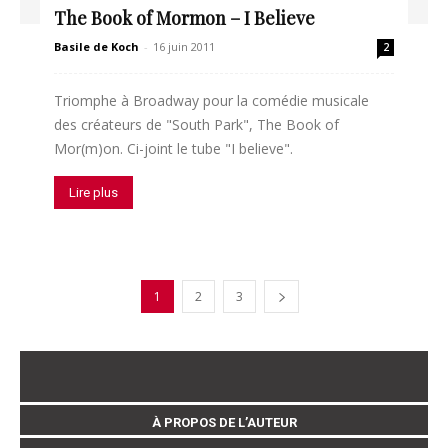
The Book of Mormon – I Believe
Basile de Koch
-
16 juin 2011
2
Triomphe à Broadway pour la comédie musicale
des créateurs de "South Park", The Book of
Mor(m)on. Ci-joint le tube "I believe".
Lire plus
1
2
3
À PROPOS DE L’AUTEUR