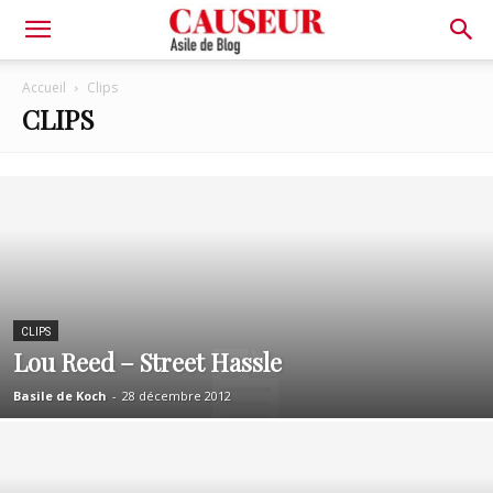
Asile
Accueil
Clips
CLIPS
de
Blog
CLIPS
Lou Reed – Street Hassle
Basile de Koch
-
28 décembre 2012