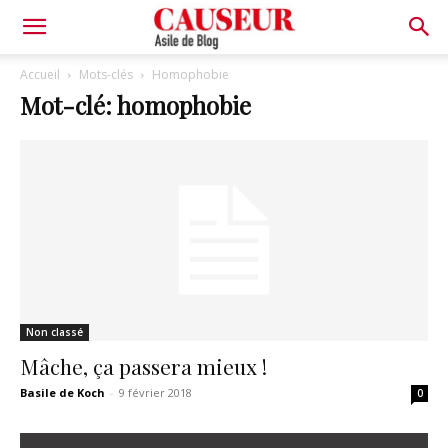
Asile
Accueil
Mots-clés
Homophobie
Mot-clé: homophobie
de
Blog
Non classé
Mâche, ça passera mieux !
Basile de Koch
-
9 février 2018
0