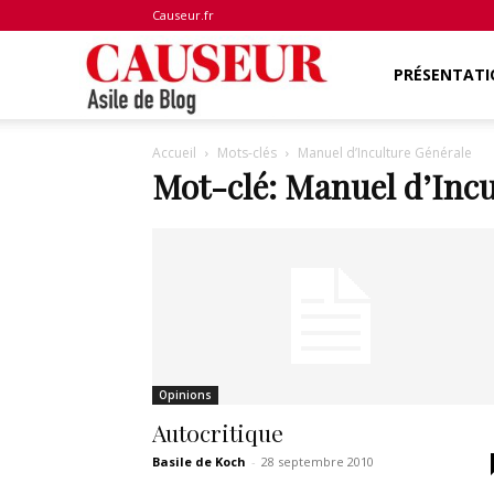
Causeur.fr
Asile
PRÉSENTATI
Accueil
Mots-clés
Manuel d’Inculture Générale
de
Mot-clé: Manuel d’Incu
Blog
Opinions
Autocritique
Basile de Koch
-
28 septembre 2010