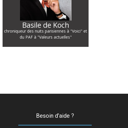
Basile de Koch
chroniqueur des nuits parisiennes à "Voici" et
du PAF à "Valeurs actuelles"
Besoin d’aide ?