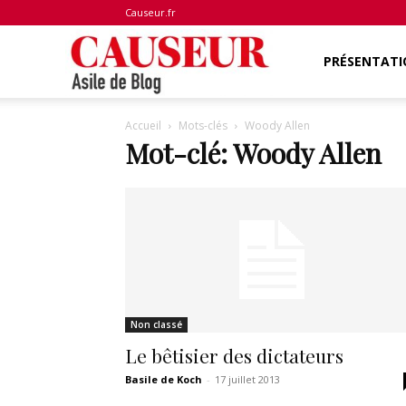
Causeur.fr
Asile
PRÉSENTATI
Accueil
Mots-clés
Woody Allen
de
Mot-clé: Woody Allen
Blog
Non classé
Le bêtisier des dictateurs
Basile de Koch
-
17 juillet 2013