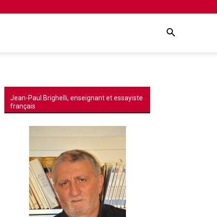
Jean-Paul Brighelli, enseignant et essayiste
français