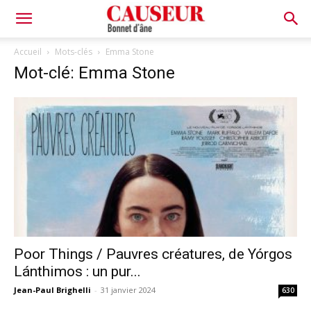
Bonnet
Accueil
Mots-clés
Emma Stone
Mot-clé: Emma Stone
d'âne
Poor Things / Pauvres créatures, de Yórgos
Lánthimos : un pur...
Jean-Paul Brighelli
-
31 janvier 2024
630