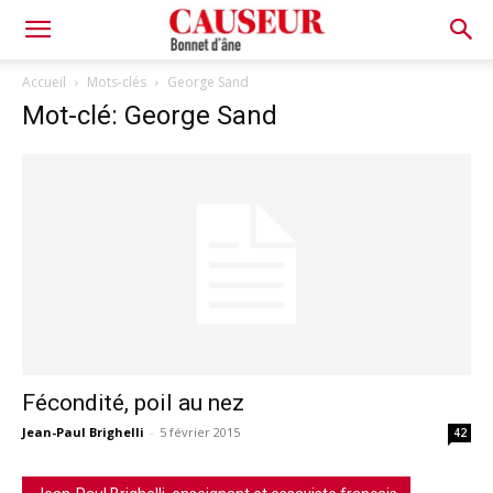
Bonnet
Accueil
Mots-clés
George Sand
Mot-clé: George Sand
d'âne
Fécondité, poil au nez
Jean-Paul Brighelli
-
5 février 2015
42