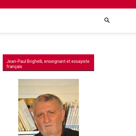
Jean-Paul Brighelli, enseignant et essayiste
français