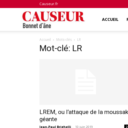
Causeur.fr
Bonnet
ACCUEIL
Accueil
Mots-clés
LR
d'âne
Mot-clé: LR
LREM, ou l’attaque de la moussa
géante
Jean-Paul Brighelli
-
10 juin 2019
2