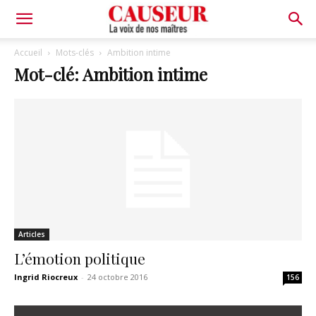
La
Accueil
Mots-clés
Ambition intime
Mot-clé: Ambition intime
voix
de
nos
Articles
maîtres
L’émotion politique
Ingrid Riocreux
-
24 octobre 2016
156