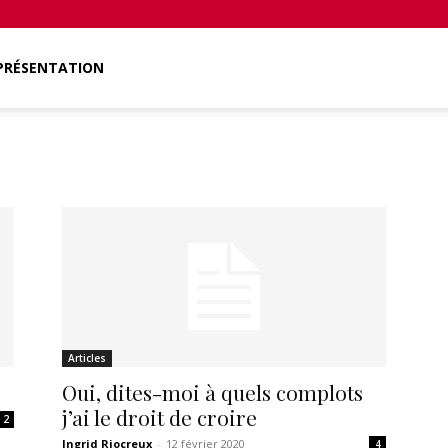
PRÉSENTATION
Articles
Oui, dites-moi à quels complots
j’ai le droit de croire
2
Ingrid Riocreux
-
12 février 2020
4