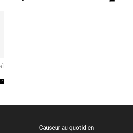
al
7
Causeur au quotidien