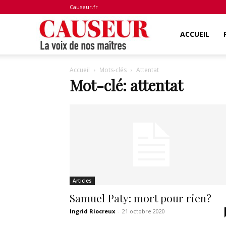
Causeur.fr
La
ACCUEIL
Accueil
Mots-clés
Attentat
voix
Mot-clé: attentat
de
nos
Articles
maîtres
Samuel Paty: mort pour rien?
Ingrid Riocreux
-
21 octobre 2020