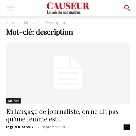
La
Accueil
Mots-clés
Description
Mot-clé: description
voix
de
nos
Articles
maîtres
En langage de journaliste, on ne dit pas
qu’une femme est...
Ingrid Riocreux
-
26 septembre 2017
13