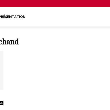
PRÉSENTATION
rchand
56