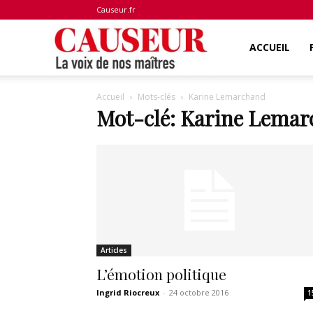
Causeur.fr
La
ACCUEIL
Accueil
Mots-clés
Karine Lemarchand
voix
Mot-clé: Karine Lema
de
nos
Articles
maîtres
L’émotion politique
Ingrid Riocreux
-
24 octobre 2016
1