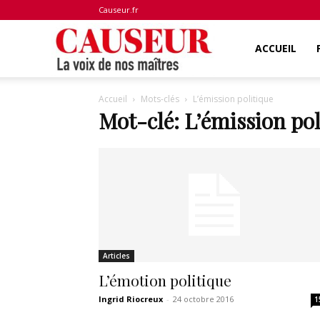
Causeur.fr
La
ACCUEIL
Accueil
Mots-clés
L’émission politique
voix
Mot-clé: L’émission pol
de
nos
Articles
maîtres
L’émotion politique
Ingrid Riocreux
-
24 octobre 2016
1