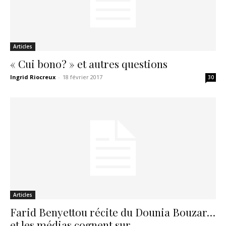
Articles
« Cui bono? » et autres questions
Ingrid Riocreux
-
18 février 2017
30
Articles
Farid Benyettou récite du Dounia Bouzar…
et les médias cognent sur...