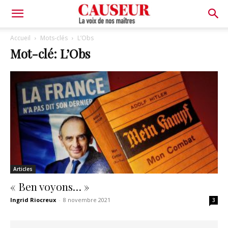
La
Accueil
Mots-clés
L’Obs
Mot-clé: L’Obs
voix
de
nos
Articles
maîtres
« Ben voyons… »
Ingrid Riocreux
-
8 novembre 2021
3