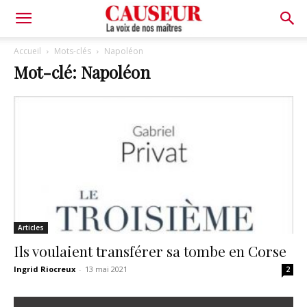
La
Accueil
Mots-clés
Napoléon
Mot-clé: Napoléon
voix
de
nos
Articles
maîtres
Ils voulaient transférer sa tombe en Corse
Ingrid Riocreux
-
13 mai 2021
2