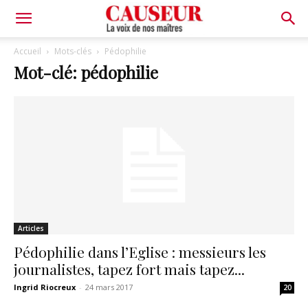
La
Accueil
Mots-clés
Pédophilie
Mot-clé: pédophilie
voix
de
nos
Articles
maîtres
Pédophilie dans l’Eglise : messieurs les
journalistes, tapez fort mais tapez...
Ingrid Riocreux
-
24 mars 2017
20