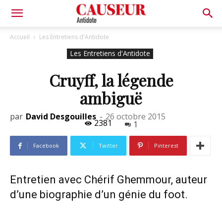
Antidote
Accueil
Les Entretiens d'Antidote
Les Entretiens d'Antidote
Cruyff, la légende
ambiguë
par
David Desgouilles
-
26 octobre 2015
2381
1
Facebook
Twitter
Pinterest
Entretien avec Chérif Ghemmour, auteur
d’une biographie d’un génie du foot.