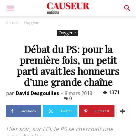
Antidote
Accueil
Oxygène
Oxygène
Débat du PS: pour la
première fois, un petit
parti avait les honneurs
d’une grande chaîne
1371
par
David Desgouilles
-
8 mars 2018
0
Facebook
Twitter
Pinterest
Hier soir, sur LCI, le PS se cherchait une