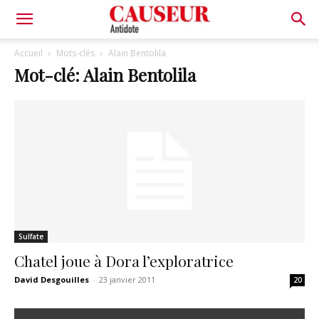
Antidote
Accueil
Mots-clés
Alain Bentolila
Mot-clé: Alain Bentolila
Sulfate
Chatel joue à Dora l’exploratrice
David Desgouilles
-
23 janvier 2011
20