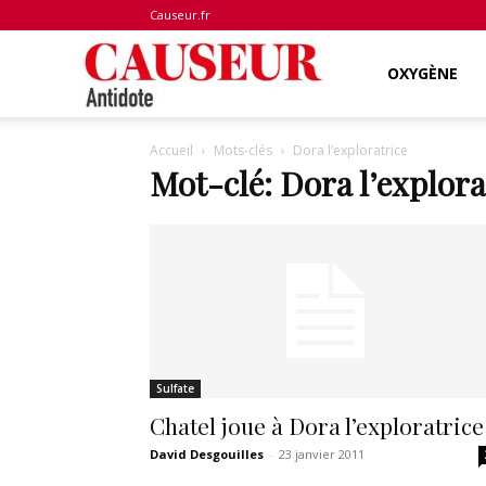
Causeur.fr
Antidote
OXYGÈNE
Accueil
Mots-clés
Dora l’exploratrice
Mot-clé: Dora l’explora
Sulfate
Chatel joue à Dora l’exploratrice
David Desgouilles
-
23 janvier 2011