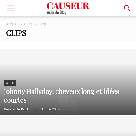
Asile
Accueil
Clips
Page 3
CLIPS
de
Blog
CLIPS
Johnny Hallyday, cheveux long et idées
courtes
Basile de Koch
-
26 octobre 2009