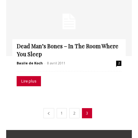
Dead Man’s Bones – In The Room Where
You Sleep
Basile de Koch
-
8 avril 2011
2
Lire plus
1
2
3