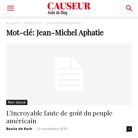
Asile
Accueil
Mots-clés
Jean-Michel Aphatie
Mot-clé: Jean-Michel Aphatie
de
Blog
Non classé
L’incroyable faute de goût du peuple
américain
Basile de Koch
-
25 novembre 2016
0