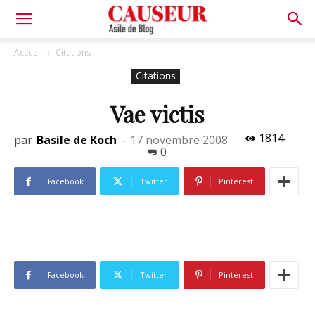
Asile
Accueil
Citations
Citations
de
Vae victis
1814
par
Basile de Koch
-
17 novembre 2008
Blog
0
Facebook
Twitter
Pinterest
Facebook
Twitter
Pinterest