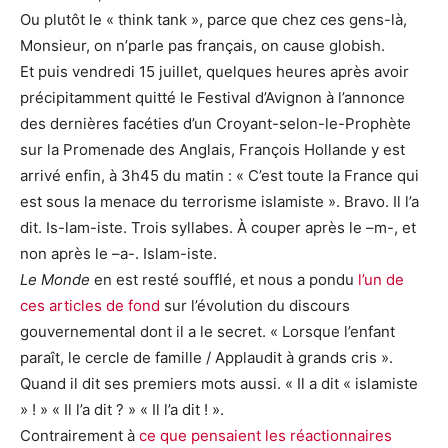
Ou plutôt le « think tank », parce que chez ces gens-là,
Monsieur, on n’parle pas français, on cause globish.
Et puis vendredi 15 juillet, quelques heures après avoir
précipitamment quitté le Festival d’Avignon à l’annonce
des dernières facéties d’un Croyant-selon-le-Prophète
sur la Promenade des Anglais, François Hollande y est
arrivé enfin, à 3h45 du matin : « C’est toute la France qui
est sous la menace du terrorisme islamiste ». Bravo. Il l’a
dit. Is-lam-iste. Trois syllabes. À couper après le –m-, et
non après le –a-. Islam-iste.
Le Monde
en est resté soufflé, et nous a pondu
l’un de
ces articles de fond
sur l’évolution du discours
gouvernemental dont il a le secret. « Lorsque l’enfant
paraît, le cercle de famille / Applaudit à grands cris ».
Quand il dit ses premiers mots aussi. « Il a dit « islamiste
» ! » « Il l’a dit ? » « Il l’a dit ! ».
Contrairement à
ce que pensaient les réactionnaires