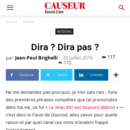
Bonnet
Accueil
Articles
Articles
d'âne
Dira ? Dira pas ?
117
par
Jean-Paul Brighelli
-
20 juillet 2016
172
Facebook
Twitter
Linkedin
Ne me demandez pas pourquoi, je n’en sais rien : l’une
des premières phrases complètes que j’ai prononcées
dans ma vie, ce fut «
Le veau d’or est toujours debout
» —
c’est dans le
Faust
de Gounod, allez savoir pour quelle
raison et par quel canal ces mots m’avaient frappé
l’entendement.