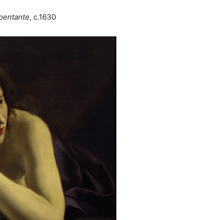
pentante
, c.1630