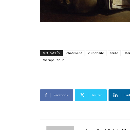
MOTS-CLÉS
châtiment
culpabilité
faute
Mar
thérapeutique
Facebook
Twitter
Lin