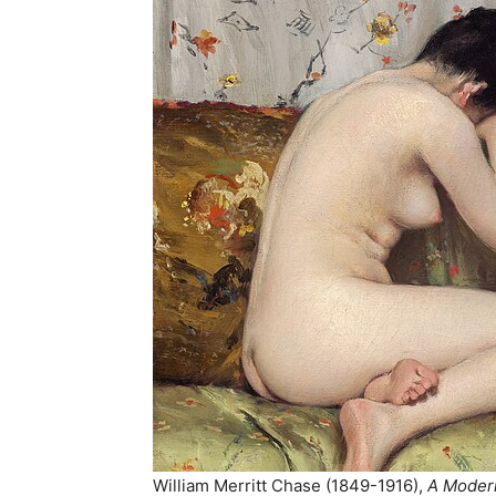
William Merritt Chase (1849-1916),
A Moder