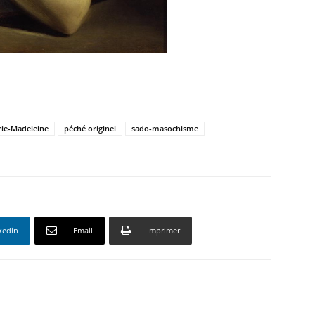
ie-Madeleine
péché originel
sado-masochisme
kedin
Email
Imprimer