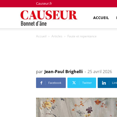
Causeur.fr
Bonnet
ACCUEIL
Accueil
Articles
Faute et repentance
d'âne
par
Jean-Paul Brighelli
-
25 avril 2026
Facebook
Twitter
Lin