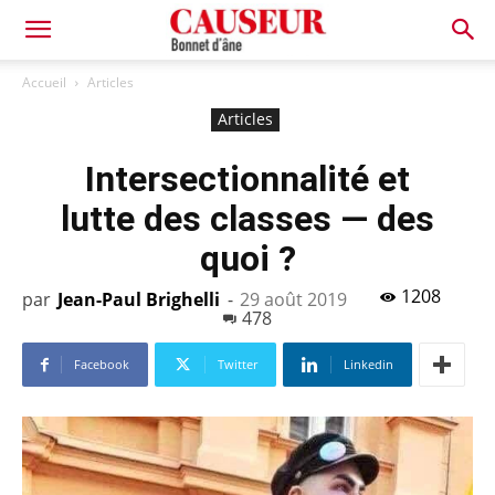
Bonnet
Accueil
Articles
Articles
d'âne
Intersectionnalité et
lutte des classes — des
quoi ?
1208
par
Jean-Paul Brighelli
-
29 août 2019
478
Facebook
Twitter
Linkedin