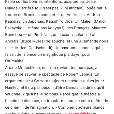
Fable sur les bonnes intentions, adaptée par Jean-
Claude Carrière (qui n’est pas ik, ni africain), jouée par la
troupe de Brook au complet — un Américain, Andrea
Katsulas, un Japonais, Katsuhiro Oida, Un Malien (Malick
Bakayoko — même pas Kenyan !), des Français (Maurice
Bénichou — un Pied-Noir, un ancien « colon » !) et
Anglais (Bruce Myers) de souche, et une Allemande noire
(si — Miriam Goldschmidt). Un panorama mondial qui
faisait de la pièce un magnifique plaidoyer pour
l’humanité.
Ariane Mnouchkine, qui n’en revient toujours pas, a
essayé de sauver le spectacle de Robert Lepage. En
argumentant : « Ce sera toujours un acteur qui va jouer
Hamlet ; et il n’a pas besoin d’être Danois. Je dirais qu’il
vaut mieux qu’il ne le soit pas. Parce que le théâtre a
besoin de distance, de transformation, de cette quête, de
ce chemin de l’imagination. » Combien d’acteurs blancs
ont joué Othello, avant et après
Laurence Olivier
ou