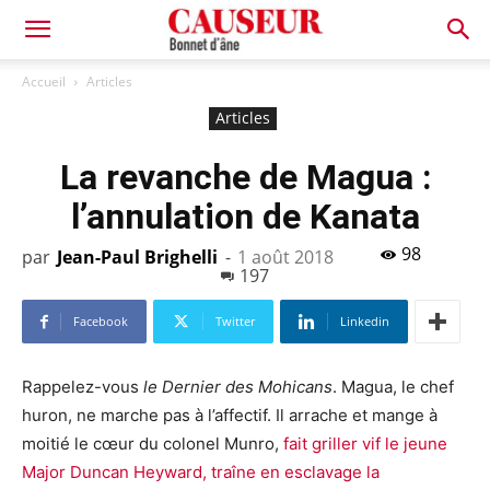
Bonnet
Accueil
Articles
Articles
d'âne
La revanche de Magua :
l’annulation de Kanata
98
par
Jean-Paul Brighelli
-
1 août 2018
197
Facebook
Twitter
Linkedin
Rappelez-vous
le Dernier des Mohicans
. Magua, le chef
huron, ne marche pas à l’affectif. Il arrache et mange à
moitié le cœur du colonel Munro,
fait griller vif le jeune
Major Duncan Heyward, traîne en esclavage la