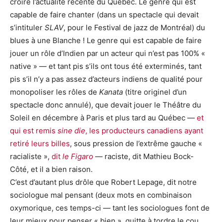
croire l’actualité récente du Québec. Le genre qui est
capable de faire chanter (dans un spectacle qui devait
s’intituler
SLAV
, pour le Festival de jazz de Montréal) du
blues à une Blanche ! Le genre qui est capable de faire
jouer un rôle d’Indien par un acteur qui n’est pas 100% «
native » — et tant pis s’ils ont tous été exterminés, tant
pis s’il n’y a pas assez d’acteurs indiens de qualité pour
monopoliser les rôles de
Kanata
(titre originel d’un
spectacle donc annulé), que devait jouer le Théâtre du
Soleil en décembre à Paris et plus tard au Québec —
et
qui est remis
sine die
, les producteurs canadiens ayant
retiré leurs billes
, sous pression de l’extrême gauche «
racialiste »,
dit
le Figaro
— raciste, dit Mathieu Bock-
Côté, et il a bien raison.
C’est d’autant plus drôle que Robert Lepage, dit notre
sociologue mal pensant (deux mots en combinaison
oxymorique, ces temps-ci — tant les sociologues font de
leur mieux pour penser « bien », quitte à tordre le cou