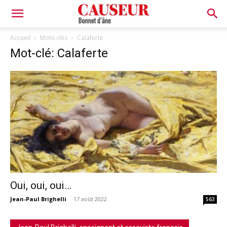
Bonnet
Accueil
Mots-clés
Calaferte
Mot-clé: Calaferte
d'âne
Oui, oui, oui…
Jean-Paul Brighelli
-
17 août 2022
563