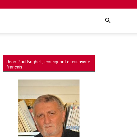
Jean-Paul Brighelli, enseignant et essayiste
français