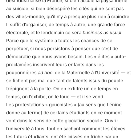
désindustrialisé la France, si bien acculé la paysannerie
au suicide, si bien désespéré les cités qui ne sont pas
des villes-monde, qu’il n’y a presque plus rien à craindre.
Il suffit d’organiser, de temps à autre, une grande farce
électorale, et le lendemain ce sera
business as usual
.
Parce que le système a toutes les chances de se
perpétuer, si nous persistons à penser que c’est de
démocratie que nous avons besoin. Les « élites » auto-
proclamées inscrivent leurs enfants dans les
pouponnières
ad hoc
, de la Maternelle à l’Université — et
se fichent pas mal que tant de talents issus du peuple
trépignent à la porte. On en exfiltre un de temps en
temps, on l’exhibe, on le loue — et il se vend.
Les protestations « gauchistes » (au sens que Lénine
donne au terme) de certains étudiants en ce moment
vont dans le sens de cette glaciation sociale. Ouvrir
l’université à tous, tout en sachant comment les élèves,
les futurs étudiants, ont été laissés en friche par un