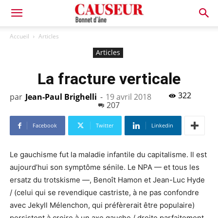
Bonnet
Accueil
Articles
Articles
d'âne
La fracture verticale
322
par
Jean-Paul Brighelli
-
19 avril 2018
207
Facebook
Twitter
Linkedin
Le gauchisme fut la maladie infantile du capitalisme. Il est
aujourd’hui son symptôme sénile. Le NPA — et tous les
ersatz du trotskisme —, Benoît Hamon et Jean-Luc Hyde
/ (celui qui se revendique castriste, à ne pas confondre
avec Jekyll Mélenchon, qui préfèrerait être populaire)
persistent à croire à un axe gauche / droite parfaitement