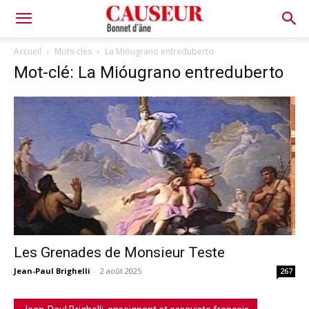
Bonnet
Accueil
Mots-clés
La Mióugrano entreduberto
Mot-clé: La Mióugrano entreduberto
d'âne
Les Grenades de Monsieur Teste
Jean-Paul Brighelli
-
2 août 2025
267