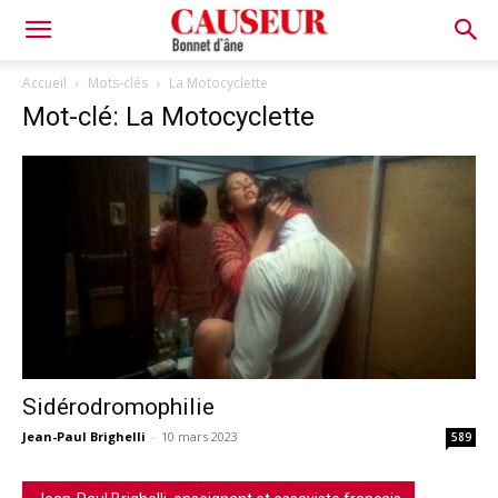
Bonnet
Accueil
Mots-clés
La Motocyclette
Mot-clé: La Motocyclette
d'âne
Sidérodromophilie
Jean-Paul Brighelli
-
10 mars 2023
589