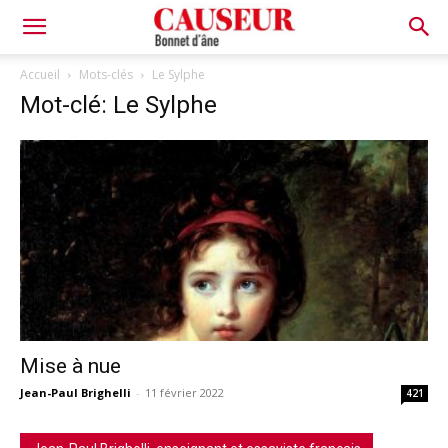
Bonnet
Accueil
Mots-clés
Le Sylphe
Mot-clé: Le Sylphe
d'âne
Mise à nue
Jean-Paul Brighelli
-
11 février 2022
421