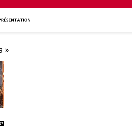
PRÉSENTATION
s »
67