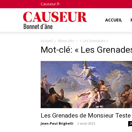
Causeur.fr
Bonnet
ACCUEIL
Accueil
Mots-clés
« Les Grenades »
d'âne
Mot-clé: « Les Grenade
Les Grenades de Monsieur Teste
Jean-Paul Brighelli
-
2 août 2025
2