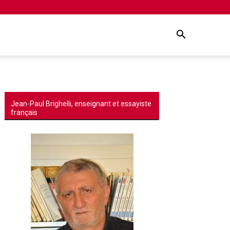
Jean-Paul Brighelli, enseignant et essayiste
français