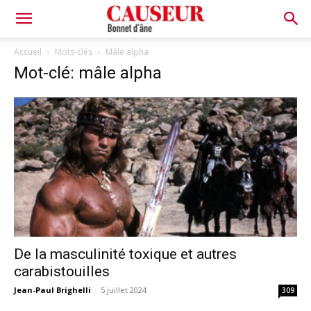
Bonnet
Accueil
Mots-clés
Mâle alpha
Mot-clé: mâle alpha
d'âne
De la masculinité toxique et autres
carabistouilles
Jean-Paul Brighelli
-
5 juillet 2024
309