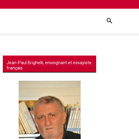
Jean-Paul Brighelli, enseignant et essayiste
français