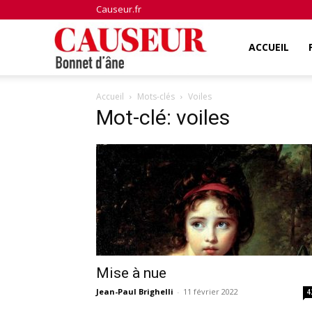
Causeur.fr
Bonnet
ACCUEIL
Accueil
Mots-clés
Voiles
d'âne
Mot-clé: voiles
Mise à nue
Jean-Paul Brighelli
-
11 février 2022
4