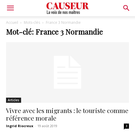
La
Accueil
Mots-clés
France 3 Normandie
Mot-clé: France 3 Normandie
voix
de
nos
Articles
maîtres
Vivre avec les migrants : le touriste comme
référence morale
Ingrid Riocreux
-
19 août 2019
3