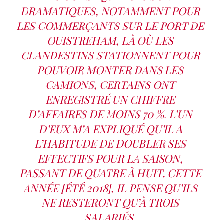
DRAMATIQUES, NOTAMMENT POUR
LES COMMERÇANTS SUR LE PORT DE
OUISTREHAM, LÀ OÙ LES
CLANDESTINS STATIONNENT POUR
POUVOIR MONTER DANS LES
CAMIONS, CERTAINS ONT
ENREGISTRÉ UN CHIFFRE
D’AFFAIRES DE MOINS 70 %. L’UN
D’EUX M’A EXPLIQUÉ QU’IL A
L’HABITUDE DE DOUBLER SES
EFFECTIFS POUR LA SAISON,
PASSANT DE QUATRE À HUIT. CETTE
ANNÉE [ÉTÉ 2018], IL PENSE QU’ILS
NE RESTERONT QU’À TROIS
SALARIÉS.