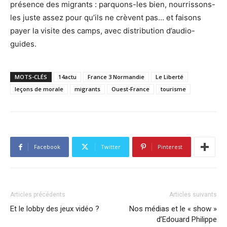
présence des migrants : parquons-les bien, nourrissons-
les juste assez pour qu’ils ne crèvent pas… et faisons
payer la visite des camps, avec distribution d’audio-
guides.
MOTS-CLÉS
14actu
France 3 Normandie
Le Liberté
leçons de morale
migrants
Ouest-France
tourisme
Facebook
Twitter
Pinterest
Articles précédents
Articles suivants
Et le lobby des jeux vidéo ?
Nos médias et le « show »
d’Edouard Philippe