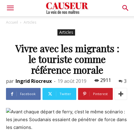
La
Accueil
Articles
Articles
voix
Vivre avec les migrants :
le touriste comme
de
référence morale
2911
par
Ingrid Riocreux
-
19 août 2019
3
nos
Facebook
Twitter
Pinterest
maîtres