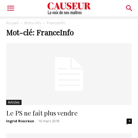
La
Accueil
Mots-clés
FranceInfo
Mot-clé: FranceInfo
voix
de
nos
Articles
maîtres
Le PS ne fait plus vendre
Ingrid Riocreux
-
16 mars 2018
9