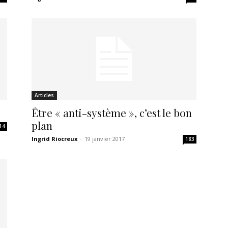
Articles
Être « anti-système », c’est le bon
plan
14
Ingrid Riocreux
-
19 janvier 2017
183