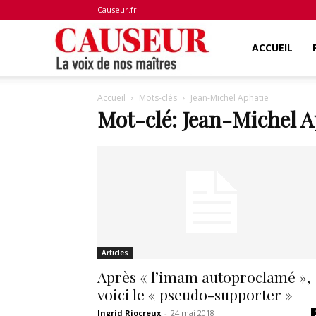
Causeur.fr
La
ACCUEIL
Accueil
Mots-clés
Jean-Michel Aphatie
voix
Mot-clé: Jean-Michel A
de
nos
Articles
maîtres
Après « l’imam autoproclamé »,
voici le « pseudo-supporter »
Ingrid Riocreux
-
24 mai 2018