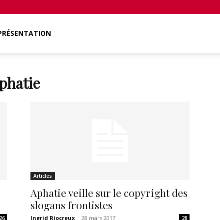
PRÉSENTATION
phatie
Articles
Aphatie veille sur le copyright des
slogans frontistes
Ingrid Riocreux
-
28 mars 2017
26
28