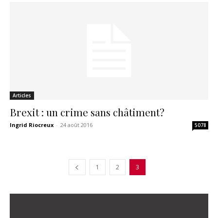
Articles
Brexit : un crime sans châtiment?
Ingrid Riocreux
-
24 août 2016
5078
1
2
3