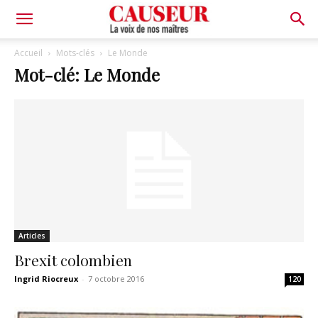
La
Accueil
Mots-clés
Le Monde
Mot-clé: Le Monde
voix
de
nos
Articles
maîtres
Brexit colombien
Ingrid Riocreux
-
7 octobre 2016
120