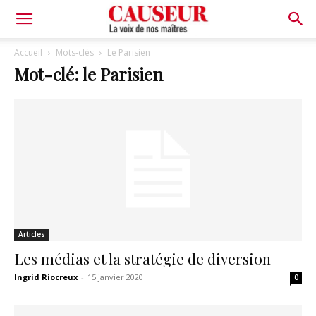
La
Accueil
Mots-clés
Le Parisien
Mot-clé: le Parisien
voix
de
nos
Articles
maîtres
Les médias et la stratégie de diversion
Ingrid Riocreux
-
15 janvier 2020
0