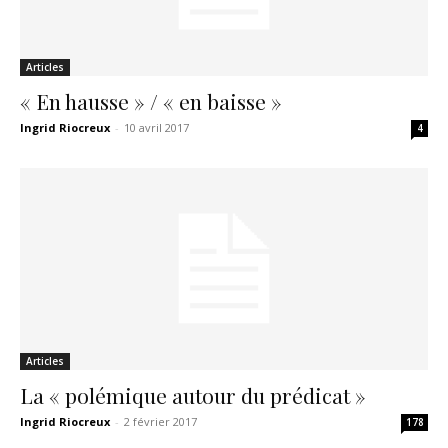
Articles
« En hausse » / « en baisse »
Ingrid Riocreux
-
10 avril 2017
4
Articles
La « polémique autour du prédicat »
Ingrid Riocreux
-
2 février 2017
178