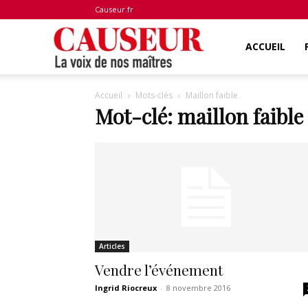
Causeur.fr
La
ACCUEIL
Accueil
Mots-clés
Maillon faible
voix
Mot-clé: maillon faible
de
nos
Articles
maîtres
Vendre l’événement
Ingrid Riocreux
-
8 novembre 2016