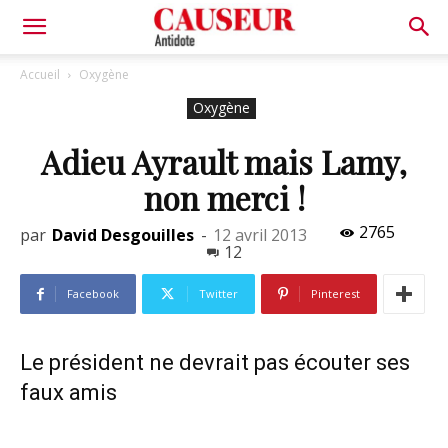
Antidote
Accueil
Oxygène
Oxygène
Adieu Ayrault mais Lamy,
non merci !
2765
par
David Desgouilles
-
12 avril 2013
12
Facebook
Twitter
Pinterest
Le président ne devrait pas écouter ses
faux amis