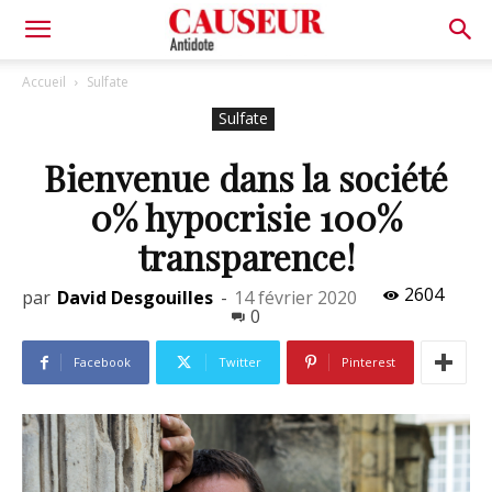
Antidote
Accueil
Sulfate
Sulfate
Bienvenue dans la société
0% hypocrisie 100%
transparence!
2604
par
David Desgouilles
-
14 février 2020
0
Facebook
Twitter
Pinterest