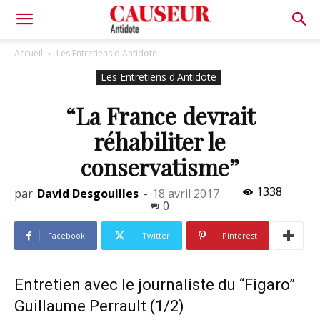
Antidote
Accueil
Les Entretiens d'Antidote
Les Entretiens d'Antidote
“La France devrait
réhabiliter le
conservatisme”
1338
par
David Desgouilles
-
18 avril 2017
0
Facebook
Twitter
Pinterest
Entretien avec le journaliste du “Figaro”
Guillaume Perrault (1/2)