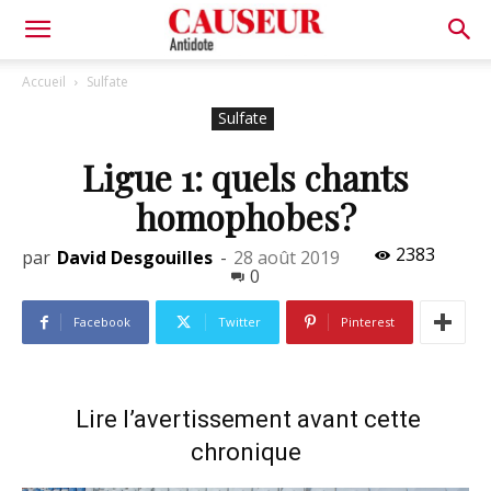
Antidote
Accueil
Sulfate
Sulfate
Ligue 1: quels chants
homophobes?
2383
par
David Desgouilles
-
28 août 2019
0
Facebook
Twitter
Pinterest
Lire l’avertissement avant cette
chronique