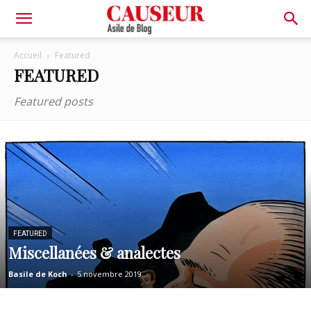
Asile
Accueil
Featured
FEATURED
de
Featured posts
Blog
FEATURED
Miscellanées & analectes
Basile de Koch
-
5 novembre 2019